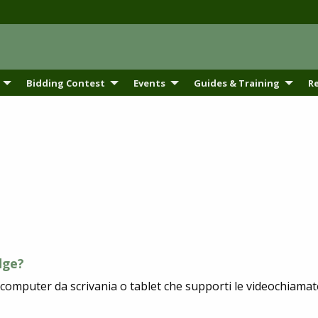
Bidding Contest
Events
Guides & Training
R
dge?
, computer da scrivania o tablet che supporti le videochiama