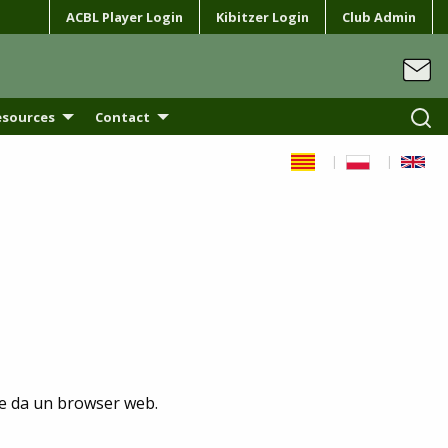
ACBL Player Login
Kibitzer Login
Club Admin
esources
Contact
te da un browser web.