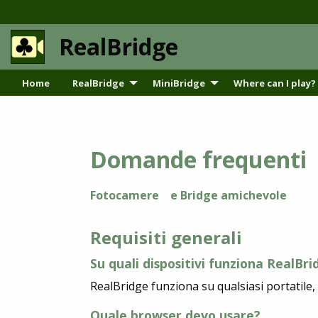
RealBridge
Home
RealBridge
MiniBridge
Where can I play?
Domande frequenti
Fotocamere
e Bridge amichevole
Requisiti generali
Su quali dispositivi funziona RealBri
RealBridge funziona su qualsiasi portatile
Quale browser devo usare?