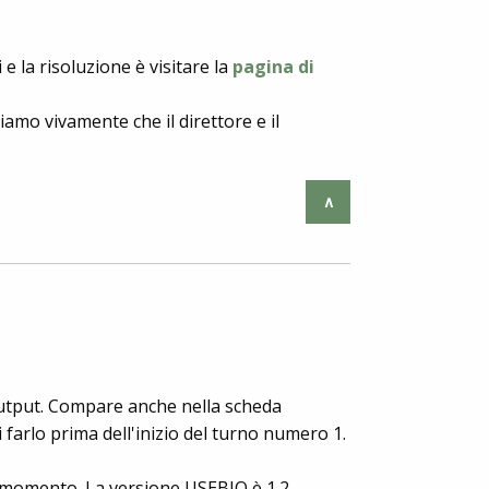
 la risoluzione è visitare la
pagina di
amo vivamente che il direttore e il
∧
i output. Compare anche nella scheda
i farlo prima dell'inizio del turno numero 1.
 momento. La versione USEBIO è 1.2