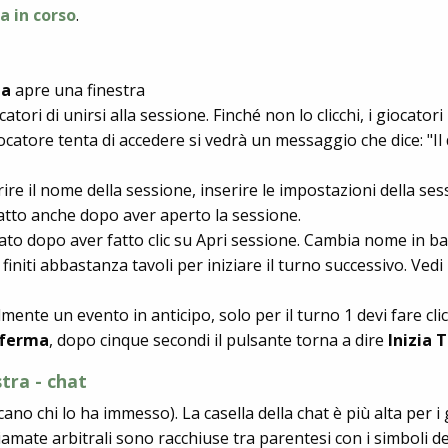
a in corso
.
ma
apre una finestra
catori di unirsi alla sessione. Finché non lo clicchi, i giocator
ocatore tenta di accedere si vedrà un messaggio che dice: "Il
erire il nome della sessione, inserire le impostazioni della se
atto anche dopo aver aperto la sessione.
zato dopo aver fatto clic su Apri sessione. Cambia nome in bas
niti abbastanza tavoli per iniziare il turno successivo. Vedi
lmente un evento in anticipo, solo per il turno 1 devi fare clic
ferma
, dopo cinque secondi il pulsante torna a dire
Inizia 
stra - chat
dicano chi lo ha immesso). La casella della chat è più alta per i 
amate arbitrali sono racchiuse tra parentesi con i simboli del