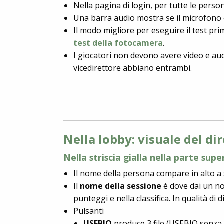
Nella pagina di login, per tutte le pers
Una barra audio mostra se il microfono è
Il modo migliore per eseguire il test pr
test della fotocamera
.
I giocatori non devono avere video e audi
vicedirettore abbiano entrambi.
Nella lobby: visuale del di
Nella striscia gialla nella parte sup
Il nome della persona compare in alto a s
Il
nome della sessione
è dove dai un no
punteggi e nella classifica. In qualità di
Pulsanti
USEBIO
produce 3 file (USEBIO senza