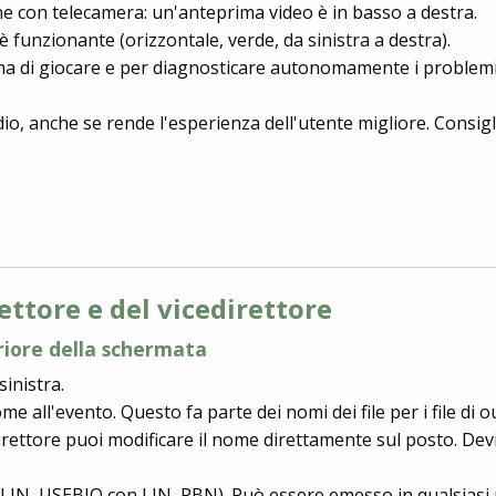
one con telecamera: un'anteprima video è in basso a destra.
 funzionante (orizzontale, verde, da sinistra a destra).
ima di giocare e per diagnosticare autonomamente i problemi e
o, anche se rende l'esperienza dell'utente migliore. Consigli
rettore e del vicedirettore
eriore della schermata
inistra.
me all'evento. Questo fa parte dei nomi dei file per i file d
 direttore puoi modificare il nome direttamente sul posto. Dev
 LIN, USEBIO con LIN, PBN). Può essere emesso in qualsiasi