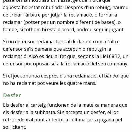
plataforma mostrarà un missatge que indica que
aquesta ha estat rebutjada. Després d'un rebuig, haureu
de cridar l’àrbitre per jutjar la reclamació, o tornar a
reclamar (potser per un nombre diferent de bases), o
també, si tothom hi està d'acord, podreu seguir jugant.
Si un defensor reclama, tant al declarant com a l’altre
defensor se’ls demana que acceptin o rebutgin la
reclamació. Això es deu al fet que, segons la Llei 68B2, un
defensor pot oposar-se a la reclamació del seu company.
Si el joc continua després d’una reclamació, el bàndol que
no ha reclamat pot veure les quatre mans.
Desfer
Els desfer al carteig funcionen de la mateixa manera que
els desfer a la subhasta. Si s'accepta un desfer, el joc
retrocedeix al punt anterior a l'última carta jugada pel
sol·licitant.