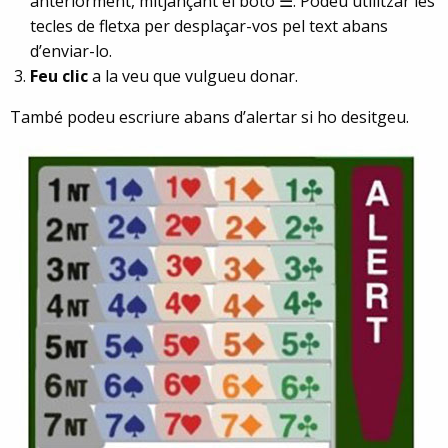
anteriorment, mitjançant el botó ☰. Podeu utilitzar les
tecles de fletxa per desplaçar-vos pel text abans
d’enviar-lo.
Feu clic
a la veu que vulgueu donar.
També podeu escriure abans d’alertar si ho desitgeu.